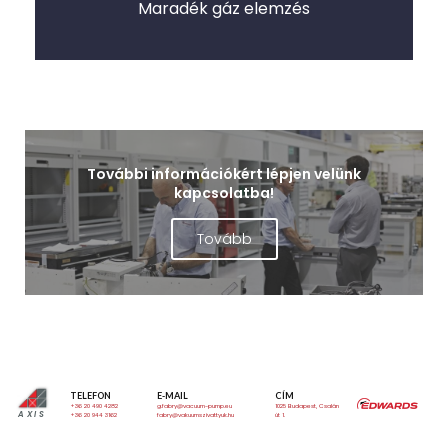
Maradék gáz elemzés
További információkért lépjen velünk
kapcsolatba!
Tovább
TELEFON
E-MAIL
CÍM
+36 20 490 4282
g.fabry@vacuum-pump.eu
1025 Budapest, Csalán
AXIS
+36 20 944 3162
fabry@vakuumszivattyuk.hu
út 1.