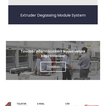
Extruder Degassing Module System
További információkért lépjen velünk
kapcsolatba!
Tovább
TELEFON
E-MAIL
CÍM