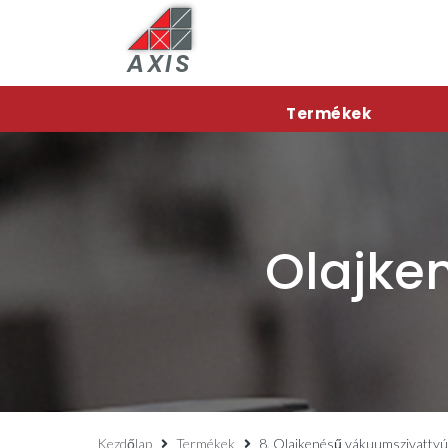
AXIS
Termékek
Olajke
Kezdőlap
Termékek
8. Olajkenésű vákuumszivatty