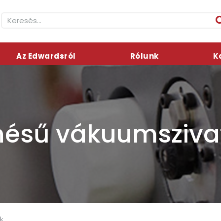
Az Edwardsról
Rólunk
K
nésű vákuumsziva
úk