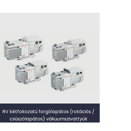
RV kétfokozatú forgólapátos (rotációs /
csúszólapátos) vákuumszivattyúk