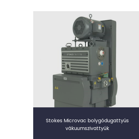
Stokes Microvac bolygódugattyús
vákuumszivattyúk