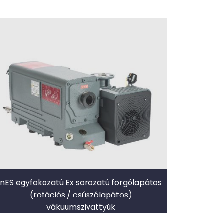
nES egyfokozatú Ex sorozatú forgólapátos
(rotációs / csúszólapátos)
vákuumszivattyúk