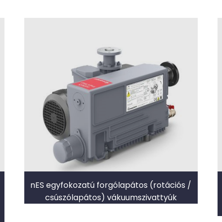
nES egyfokozatú forgólapátos (rotációs /
csúszólapátos) vákuumszivattyúk