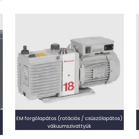
EM forgólapátos (rotációs / csúszólapátos)
vákuumszivattyúk