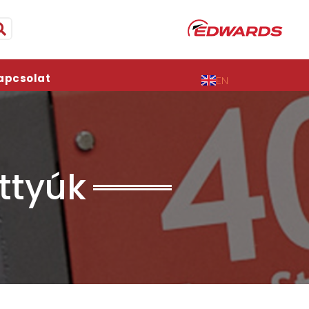
apcsolat
EN
ttyúk